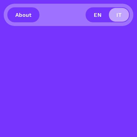
About
EN
IT