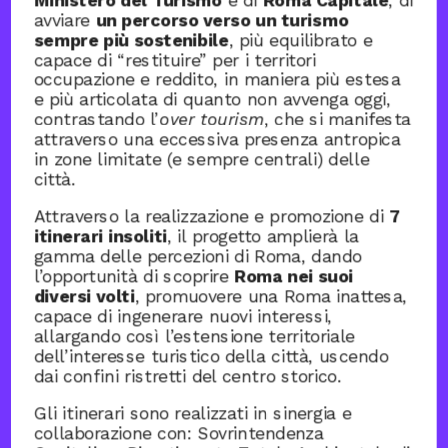
Ministero del Turismo
e di
Roma Capitale
, di
avviare
un percorso verso un turismo
sempre più sostenibile
, più equilibrato e
capace di “restituire” per i territori
occupazione e reddito, in maniera più estesa
e più articolata di quanto non avvenga oggi,
contrastando l’
over tourism
, che si manifesta
attraverso una eccessiva presenza antropica
in zone limitate (e sempre centrali) delle
città.
Attraverso la realizzazione e promozione di
7
itinerari insoliti
, il progetto amplierà la
gamma delle percezioni di Roma, dando
l’opportunità di scoprire
Roma nei suoi
diversi volti
, promuovere una Roma inattesa,
capace di ingenerare nuovi interessi,
allargando così l’estensione territoriale
dell’interesse turistico della città, uscendo
dai confini ristretti del centro storico.
Gli itinerari sono realizzati in sinergia e
collaborazione con: Sovrintendenza